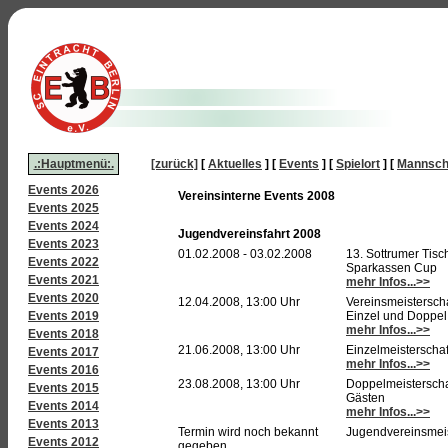
.:Hauptmenü:.
[zurück]
[
Aktuelles
]
[
Events
]
[
Spielort
]
[
Mannsch
Events 2026
Vereinsinterne Events 2008
Events 2025
Events 2024
Jugendvereinsfahrt 2008
Events 2023
01.02.2008 - 03.02.2008
13. Sottrumer Tisc
Events 2022
Sparkassen Cup
Events 2021
mehr Infos...>>
Events 2020
12.04.2008, 13:00 Uhr
Vereinsmeistersch
Events 2019
Einzel und Doppel
mehr Infos...>>
Events 2018
21.06.2008, 13:00 Uhr
Einzelmeisterschaf
Events 2017
mehr Infos...>>
Events 2016
23.08.2008, 13:00 Uhr
Doppelmeisterscha
Events 2015
Gästen
Events 2014
mehr Infos...>>
Events 2013
Termin wird noch bekannt
Jugendvereinsmeis
Events 2012
gegeben.