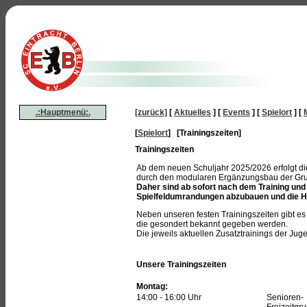
.:Hauptmenü:.
[zurück]
[
Aktuelles
]
[
Events
]
[
Spielort
]
[
[
Spielort
] [Trainingszeiten]
Trainingszeiten
Ab dem neuen Schuljahr 2025/2026 erfolgt di
durch den modularen Ergänzungsbau der Grun
Daher sind ab sofort nach dem Training und
Spielfeldumrandungen abzubauen und die Ha
Neben unseren festen Trainingszeiten gibt es
die gesondert bekannt gegeben werden.
Die jeweils aktuellen Zusatztrainings der J
Unsere Trainingszeiten
Montag:
14:00 - 16:00 Uhr
Senioren-