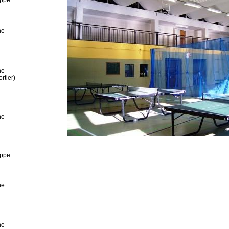
uppe
ne
ne
ortler)
ne
uppe
ne
ne