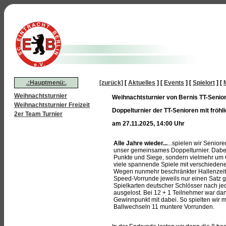
.:Hauptmenü:.
[zurück]
[
Aktuelles
]
[
Events
]
[
Spielort
]
[
Weihnachtsturnier
Weihnachtsturnier von Bernis TT-Senio
Weihnachtsturnier Freizeit
Doppelturnier der TT-Senioren mit fröh
2er Team Turnier
am 27.11.2025, 14:00 Uhr
Alle Jahre wieder...
...spielen wir Senior
unser gemeinsames Doppelturnier. Dabei
Punkte und Siege, sondern vielmehr um 
viele spannende Spiele mit verschiedene
Wegen nunmehr beschränkter Hallenzeite
Speed-Vorrunde jeweils nur einen Satz ge
Spielkarten deutscher Schlösser nach j
ausgelost. Bei 12 + 1 Teilnehmer war d
Gewinnpunkt mit dabei. So spielten wir mi
Ballwechseln 11 muntere Vorrunden.