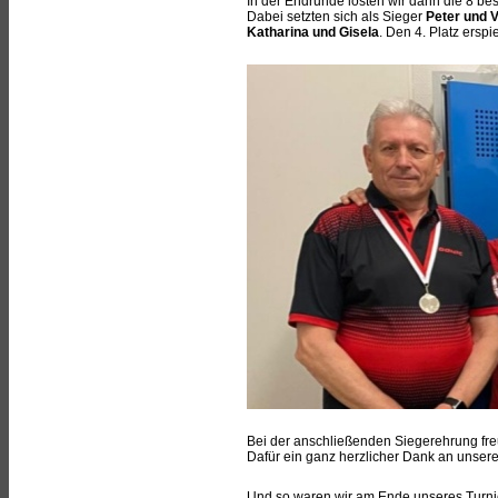
In der Endrunde losten wir dann die 8 b
Dabei setzten sich als Sieger
Peter und V
Katharina und Gisela
. Den 4. Platz erspi
Bei der anschließenden Siegerehrung freu
Dafür ein ganz herzlicher Dank an unsere 
Und so waren wir am Ende unseres Turnie