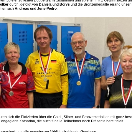
esten Spieler zu festen Doppelteams zusammen und spielten mit 2 Gewinnsätzen di
olker
durch, gefolgt von
Daniela und Borys
und die Bronzemedaille errang unser
elten sich
Andreas und Jens-Pedro
.
ten sich die Platzierten über die Gold-, Silber- und Bronzemedaillen mit ganz be
engagierte Katharina, die auch für alle Teilnehmer noch Präsente bereit hielt.
rnachmittags alle gemeinsam fröhlich strahlende Gewinner.