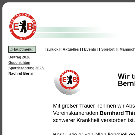
.:Hauptmenü:.
[zurück]
[
Aktuelles
]
[
Events
]
[
Spielort
]
[
Mannsch
Beitrag 2026
Geschichten
Sportlerehrung 2025
Nachruf Berni
Wir 
Bern
Mit großer Trauer nehmen wir Abs
Vereinskameraden
Bernhard Thi
schwerer Krankheit verstorben ist.
Berni, wie er von allen liebevoll 